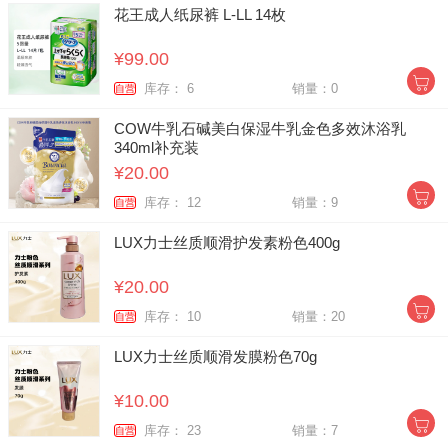
花王成人纸尿裤 L-LL 14枚
¥99.00
库存： 6
销量：0
自营
COW牛乳石碱美白保湿牛乳金色多效沐浴乳
340ml补充装
¥20.00
库存： 12
销量：9
自营
LUX力士丝质顺滑护发素粉色400g
¥20.00
库存： 10
销量：20
自营
LUX力士丝质顺滑发膜粉色70g
¥10.00
库存： 23
销量：7
自营