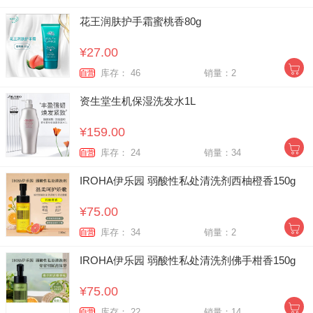
花王润肤护手霜蜜桃香80g
¥27.00
库存： 46
销量：2
自营
资生堂生机保湿洗发水1L
¥159.00
库存： 24
销量：34
自营
IROHA伊乐园 弱酸性私处清洗剂西柚橙香150g
¥75.00
库存： 34
销量：2
自营
IROHA伊乐园 弱酸性私处清洗剂佛手柑香150g
¥75.00
库存： 22
销量：14
自营