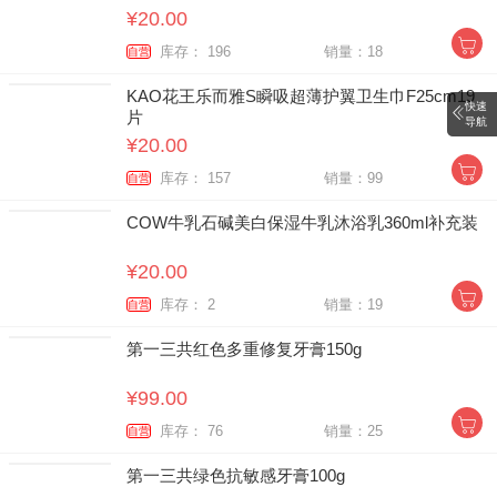
¥20.00
库存： 196
销量：18
自营
KAO花王乐而雅S瞬吸超薄护翼卫生巾F25cm19
快速
片
导航
¥20.00
库存： 157
销量：99
自营
COW牛乳石碱美白保湿牛乳沐浴乳360ml补充装
¥20.00
库存： 2
销量：19
自营
第一三共红色多重修复牙膏150g
¥99.00
库存： 76
销量：25
自营
第一三共绿色抗敏感牙膏100g