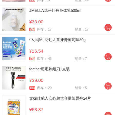
库存： 5
销量：29
自营
JMELLA花开牡丹身体乳500ml
¥33.00
库存： 17
销量：17
自营
中小学生防蛀儿童牙膏葡萄味80g
¥16.54
库存： 43
销量：7
自营
feather羽毛剃须刀1支装
¥39.00
库存： 20
销量：5
自营
尤妮佳成人安心超大容量纸尿裤24片
¥53.87