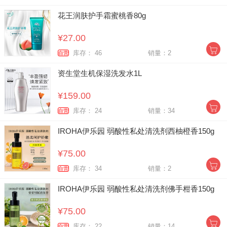
花王润肤护手霜蜜桃香80g
¥27.00
库存： 46
销量：2
自营
资生堂生机保湿洗发水1L
¥159.00
库存： 24
销量：34
自营
IROHA伊乐园 弱酸性私处清洗剂西柚橙香150g
¥75.00
库存： 34
销量：2
自营
IROHA伊乐园 弱酸性私处清洗剂佛手柑香150g
¥75.00
库存： 22
销量：14
自营