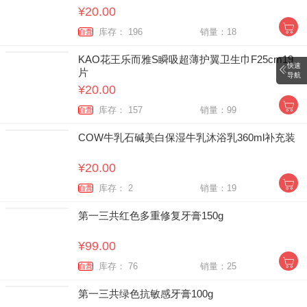
¥20.00
库存： 196
销量：18
自营
KAO花王乐而雅S瞬吸超薄护翼卫生巾F25cm19
快速
片
导航
¥20.00
库存： 157
销量：99
自营
COW牛乳石碱美白保湿牛乳沐浴乳360ml补充装
¥20.00
库存： 2
销量：19
自营
第一三共红色多重修复牙膏150g
¥99.00
库存： 76
销量：25
自营
第一三共绿色抗敏感牙膏100g