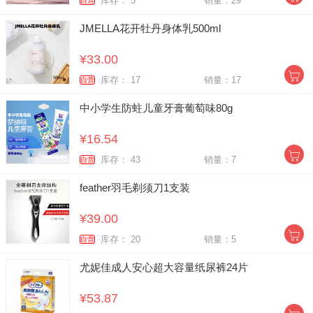
库存： 5
销量：29
自营
JMELLA花开牡丹身体乳500ml
¥33.00
库存： 17
销量：17
自营
中小学生防蛀儿童牙膏葡萄味80g
¥16.54
库存： 43
销量：7
自营
feather羽毛剃须刀1支装
¥39.00
库存： 20
销量：5
自营
尤妮佳成人安心超大容量纸尿裤24片
¥53.87