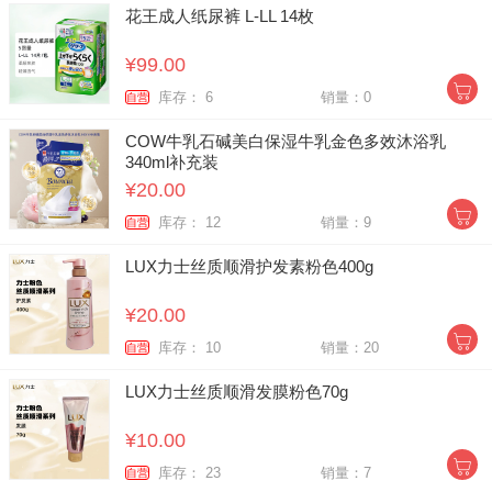
花王成人纸尿裤 L-LL 14枚
¥99.00
库存： 6
销量：0
自营
COW牛乳石碱美白保湿牛乳金色多效沐浴乳
340ml补充装
¥20.00
库存： 12
销量：9
自营
LUX力士丝质顺滑护发素粉色400g
¥20.00
库存： 10
销量：20
自营
LUX力士丝质顺滑发膜粉色70g
¥10.00
库存： 23
销量：7
自营