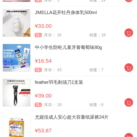
库存： 5
销量：29
自营
JMELLA花开牡丹身体乳500ml
¥33.00
库存： 16
销量：18
自营
中小学生防蛀儿童牙膏葡萄味80g
¥16.54
库存： 43
销量：7
自营
feather羽毛剃须刀1支装
¥39.00
库存： 19
销量：6
自营
尤妮佳成人安心超大容量纸尿裤24片
¥53.87