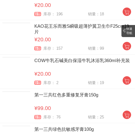
¥20.00
库存： 196
销量：18
自营
KAO花王乐而雅S瞬吸超薄护翼卫生巾F25cm19
快速
片
导航
¥20.00
库存： 157
销量：99
自营
COW牛乳石碱美白保湿牛乳沐浴乳360ml补充装
¥20.00
库存： 2
销量：19
自营
第一三共红色多重修复牙膏150g
¥99.00
库存： 76
销量：25
自营
第一三共绿色抗敏感牙膏100g