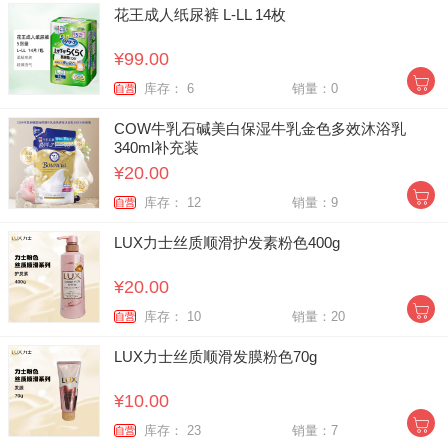
花王成人纸尿裤 L-LL 14枚
¥99.00
库存： 6
销量：0
自营
COW牛乳石碱美白保湿牛乳金色多效沐浴乳
340ml补充装
¥20.00
库存： 12
销量：9
自营
LUX力士丝质顺滑护发素粉色400g
¥20.00
库存： 10
销量：20
自营
LUX力士丝质顺滑发膜粉色70g
¥10.00
库存： 23
销量：7
自营