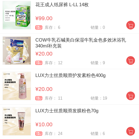
花王成人纸尿裤 L-LL 14枚
¥99.00
库存： 6
销量：0
自营
COW牛乳石碱美白保湿牛乳金色多效沐浴乳
340ml补充装
¥20.00
库存： 12
销量：9
自营
LUX力士丝质顺滑护发素粉色400g
¥20.00
库存： 11
销量：19
自营
LUX力士丝质顺滑发膜粉色70g
¥10.00
库存： 24
销量：6
自营