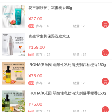
花王润肤护手霜蜜桃香80g
¥27.00
库存： 46
销量：2
自营
资生堂生机保湿洗发水1L
¥159.00
库存： 24
销量：34
自营
IROHA伊乐园 弱酸性私处清洗剂西柚橙香150g
¥75.00
库存： 34
销量：2
自营
IROHA伊乐园 弱酸性私处清洗剂佛手柑香150g
¥75.00
库存： 22
销量：14
自营