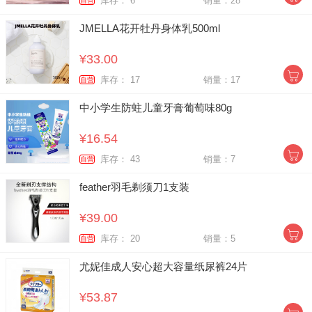
库存： 6
销量：28
自营
JMELLA花开牡丹身体乳500ml
¥33.00
库存： 17
销量：17
自营
中小学生防蛀儿童牙膏葡萄味80g
¥16.54
库存： 43
销量：7
自营
feather羽毛剃须刀1支装
¥39.00
库存： 20
销量：5
自营
尤妮佳成人安心超大容量纸尿裤24片
¥53.87