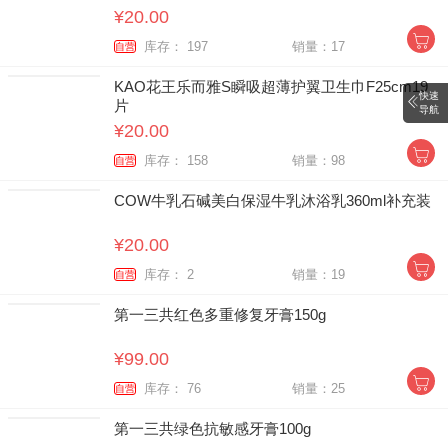
¥20.00
库存： 197
销量：17
自营
KAO花王乐而雅S瞬吸超薄护翼卫生巾F25cm19
快速
片
导航
¥20.00
库存： 158
销量：98
自营
COW牛乳石碱美白保湿牛乳沐浴乳360ml补充装
¥20.00
库存： 2
销量：19
自营
第一三共红色多重修复牙膏150g
¥99.00
库存： 76
销量：25
自营
第一三共绿色抗敏感牙膏100g