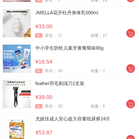
库存： 5
销量：29
自营
JMELLA花开牡丹身体乳500ml
¥33.00
库存： 17
销量：17
自营
中小学生防蛀儿童牙膏葡萄味80g
¥16.54
库存： 43
销量：7
自营
feather羽毛剃须刀1支装
¥39.00
库存： 20
销量：5
自营
尤妮佳成人安心超大容量纸尿裤24片
¥53.87