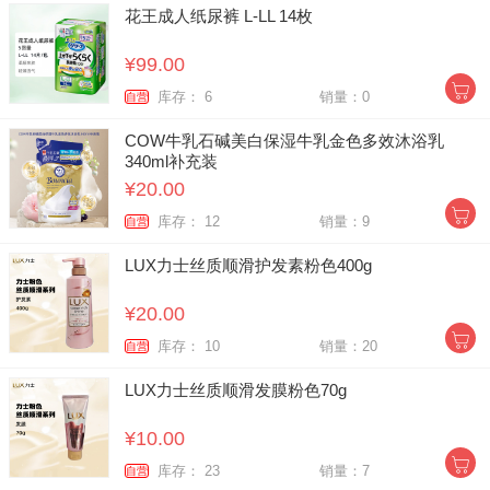
花王成人纸尿裤 L-LL 14枚
¥99.00
库存： 6
销量：0
自营
COW牛乳石碱美白保湿牛乳金色多效沐浴乳
340ml补充装
¥20.00
库存： 12
销量：9
自营
LUX力士丝质顺滑护发素粉色400g
¥20.00
库存： 10
销量：20
自营
LUX力士丝质顺滑发膜粉色70g
¥10.00
库存： 23
销量：7
自营