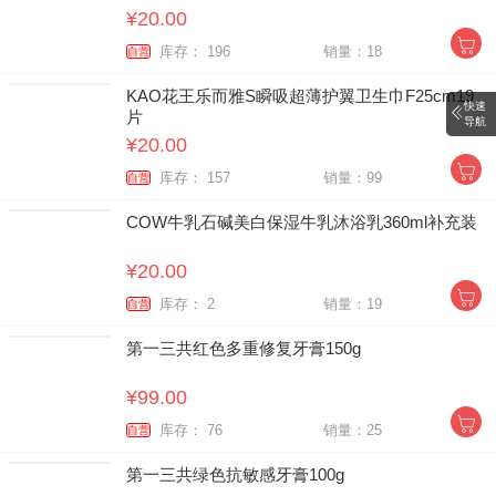
¥20.00
库存： 196
销量：18
自营
KAO花王乐而雅S瞬吸超薄护翼卫生巾F25cm19
快速
片
导航
¥20.00
库存： 157
销量：99
自营
COW牛乳石碱美白保湿牛乳沐浴乳360ml补充装
¥20.00
库存： 2
销量：19
自营
第一三共红色多重修复牙膏150g
¥99.00
库存： 76
销量：25
自营
第一三共绿色抗敏感牙膏100g