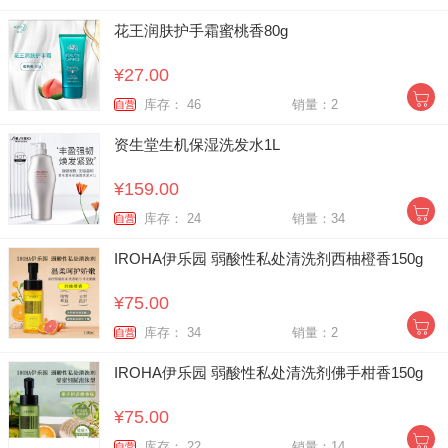
花王润肤护手霜蜜桃香80g
¥27.00
库存： 46
销量：2
自营
资生堂生机保湿洗发水1L
¥159.00
库存： 24
销量：34
自营
IROHA伊乐园 弱酸性私处清洗剂西柚橙香150g
¥75.00
库存： 34
销量：2
自营
IROHA伊乐园 弱酸性私处清洗剂佛手柑香150g
¥75.00
库存： 22
销量：14
自营