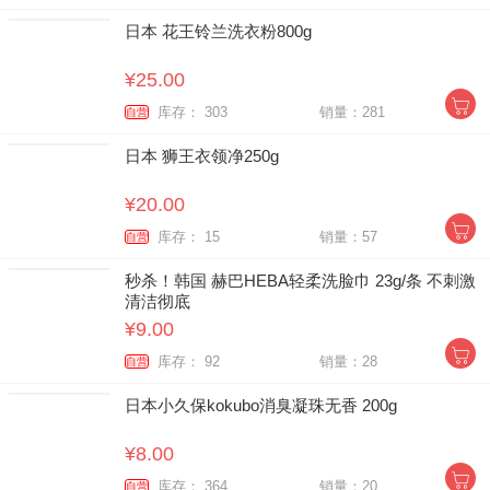
日本 花王铃兰洗衣粉800g
¥25.00
库存： 303
销量：281
自营
日本 狮王衣领净250g
¥20.00
库存： 15
销量：57
自营
秒杀！韩国 赫巴HEBA轻柔洗脸巾 23g/条 不刺激
清洁彻底
¥9.00
库存： 92
销量：28
自营
日本小久保kokubo消臭凝珠无香 200g
¥8.00
库存： 364
销量：20
自营