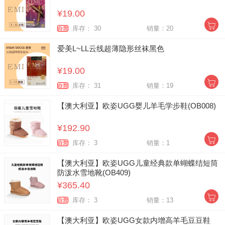
¥19.00
库存： 30
销量：20
自营
爱美L~LL云线超薄隐形丝袜黑色
¥19.00
库存： 31
销量：19
自营
【澳大利亚】欧姿UGG婴儿羊毛学步鞋(OB008)
¥192.90
库存： 3
销量：1
自营
【澳大利亚】欧姿UGG儿童经典款单蝴蝶结短筒
防泼水雪地靴(OB409)
¥365.40
库存： 3
销量：13
自营
【澳大利亚】欧姿UGG女款内增高羊毛豆豆鞋