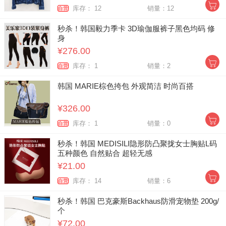
库存： 12
销量：12
自营
秒杀！韩国毅力季卡 3D瑜伽服裤子黑色均码 修
身
¥276.00
库存： 1
销量：2
自营
韩国 MARIE棕色挎包 外观简洁 时尚百搭
¥326.00
库存： 1
销量：0
自营
秒杀！韩国 MEDISILI隐形防凸聚拢女士胸贴L码
五种颜色 自然贴合 超轻无感
¥21.00
库存： 14
销量：6
自营
秒杀！韩国 巴克豪斯Backhaus防滑宠物垫 200g/
个
¥72.00