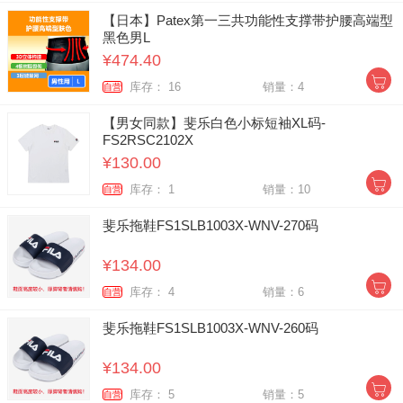
【日本】Patex第一三共功能性支撑带护腰高端型
黑色男L
¥474.40
库存： 16
销量：4
自营
【男女同款】斐乐白色小标短袖XL码-
FS2RSC2102X
¥130.00
库存： 1
销量：10
自营
斐乐拖鞋FS1SLB1003X-WNV-270码
¥134.00
库存： 4
销量：6
自营
斐乐拖鞋FS1SLB1003X-WNV-260码
¥134.00
库存： 5
销量：5
自营