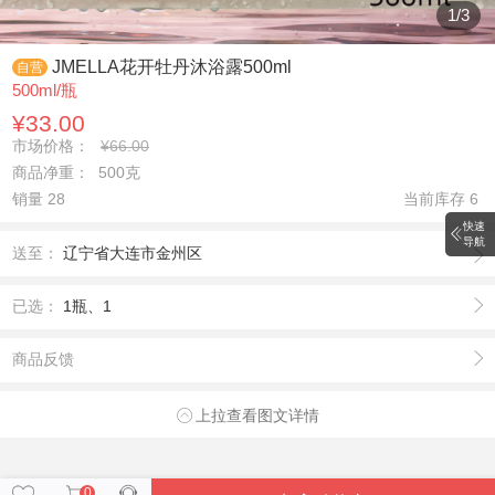
1
/
3
JMELLA花开牡丹沐浴露500ml
自营
500ml/瓶
¥33.00
市场价格：
¥66.00
商品净重： 500克
销量 28
当前库存
6
快速
导航
送至：
辽宁省大连市金州区
已选：
1瓶、1
商品反馈
上拉查看图文详情
0