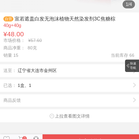
1
/
4
宣若遮盖白发无泡沫植物天然染发剂3C焦糖棕
自营
40g+40g
¥48.00
市场价格：
¥57.60
商品净重： 80克
销量 15
当前库存
66
快速
导航
送至：
辽宁省大连市金州区
已选：
1盒、1
商品反馈
上拉查看图文详情
0